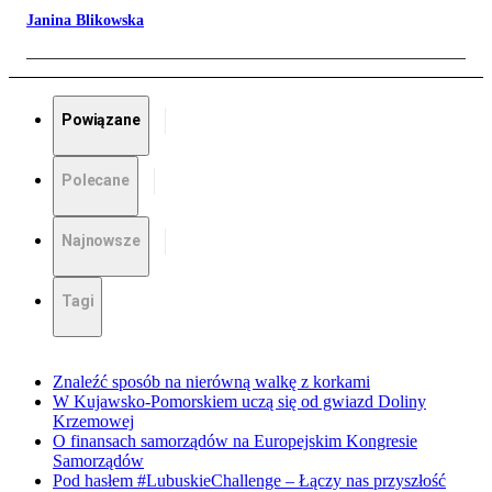
Janina Blikowska
Powiązane
Polecane
Najnowsze
Tagi
Znaleźć sposób na nierówną walkę z korkami
W Kujawsko-Pomorskiem uczą się od gwiazd Doliny
Krzemowej
O finansach samorządów na Europejskim Kongresie
Samorządów
Pod hasłem #LubuskieChallenge – Łączy nas przyszłość