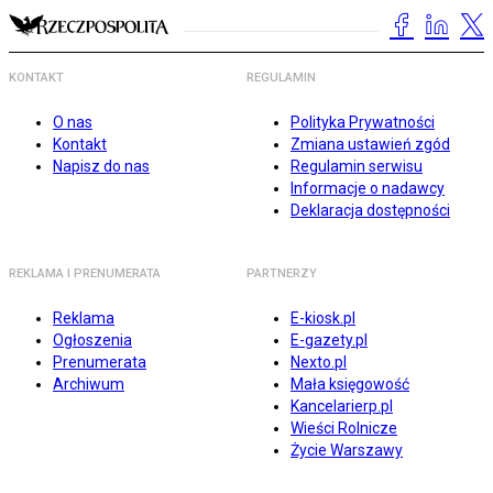
KONTAKT
REGULAMIN
O nas
Polityka Prywatności
Kontakt
Zmiana ustawień zgód
Napisz do nas
Regulamin serwisu
Informacje o nadawcy
Deklaracja dostępności
REKLAMA I PRENUMERATA
PARTNERZY
Reklama
E-kiosk.pl
Ogłoszenia
E-gazety.pl
Prenumerata
Nexto.pl
Archiwum
Mała księgowość
Kancelarierp.pl
Wieści Rolnicze
Życie Warszawy