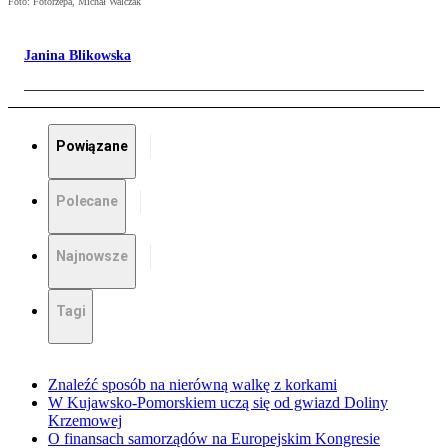
Foto: Fotorzepa, Michał Walczak
Janina Blikowska
Powiązane
Polecane
Najnowsze
Tagi
Znaleźć sposób na nierówną walkę z korkami
W Kujawsko-Pomorskiem uczą się od gwiazd Doliny
Krzemowej
O finansach samorządów na Europejskim Kongresie