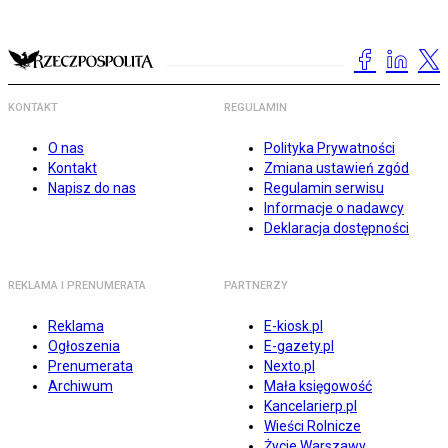
KONTAKT
REGULAMIN
O nas
Polityka Prywatności
Kontakt
Zmiana ustawień zgód
Napisz do nas
Regulamin serwisu
Informacje o nadawcy
Deklaracja dostępności
REKLAMA I PRENUMERATA
PARTNERZY
Reklama
E-kiosk.pl
Ogłoszenia
E-gazety.pl
Prenumerata
Nexto.pl
Archiwum
Mała księgowość
Kancelarierp.pl
Wieści Rolnicze
Życie Warszawy