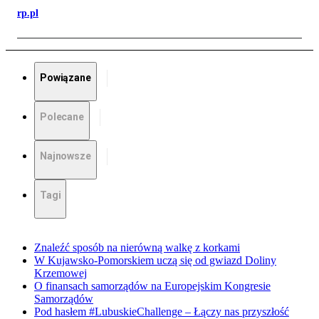
rp.pl
Powiązane
Polecane
Najnowsze
Tagi
Znaleźć sposób na nierówną walkę z korkami
W Kujawsko-Pomorskiem uczą się od gwiazd Doliny
Krzemowej
O finansach samorządów na Europejskim Kongresie
Samorządów
Pod hasłem #LubuskieChallenge – Łączy nas przyszłość