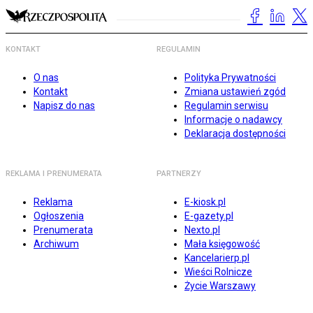
KONTAKT
REGULAMIN
O nas
Polityka Prywatności
Kontakt
Zmiana ustawień zgód
Napisz do nas
Regulamin serwisu
Informacje o nadawcy
Deklaracja dostępności
REKLAMA I PRENUMERATA
PARTNERZY
Reklama
E-kiosk.pl
Ogłoszenia
E-gazety.pl
Prenumerata
Nexto.pl
Archiwum
Mała księgowość
Kancelarierp.pl
Wieści Rolnicze
Życie Warszawy