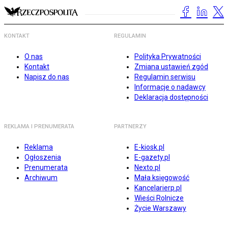
KONTAKT
REGULAMIN
O nas
Polityka Prywatności
Kontakt
Zmiana ustawień zgód
Napisz do nas
Regulamin serwisu
Informacje o nadawcy
Deklaracja dostępności
REKLAMA I PRENUMERATA
PARTNERZY
Reklama
E-kiosk.pl
Ogłoszenia
E-gazety.pl
Prenumerata
Nexto.pl
Archiwum
Mała księgowość
Kancelarierp.pl
Wieści Rolnicze
Życie Warszawy