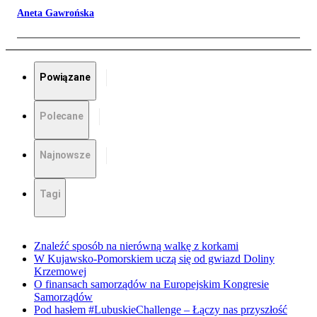
Aneta Gawrońska
Powiązane
Polecane
Najnowsze
Tagi
Znaleźć sposób na nierówną walkę z korkami
W Kujawsko-Pomorskiem uczą się od gwiazd Doliny
Krzemowej
O finansach samorządów na Europejskim Kongresie
Samorządów
Pod hasłem #LubuskieChallenge – Łączy nas przyszłość