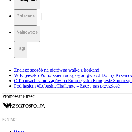
Polecane
Najnowsze
Tagi
Znaleźć sposób na nierówną walkę z korkami
W Kujawsko-Pomorskiem uczą się od gwiazd Doliny Krzemo
O finansach samorządów na Europejskim Kongresie Samorzą
Pod hasłem #LubuskieChallenge – Łączy nas przyszłość
Promowane treści
KONTAKT
O nas