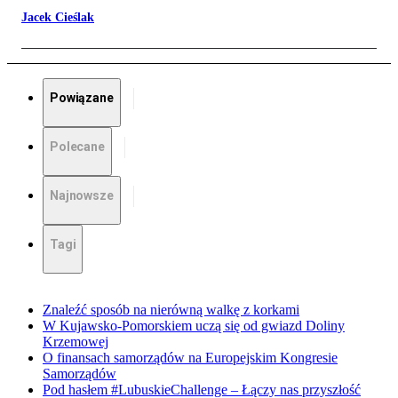
Jacek Cieślak
Powiązane
Polecane
Najnowsze
Tagi
Znaleźć sposób na nierówną walkę z korkami
W Kujawsko-Pomorskiem uczą się od gwiazd Doliny
Krzemowej
O finansach samorządów na Europejskim Kongresie
Samorządów
Pod hasłem #LubuskieChallenge – Łączy nas przyszłość