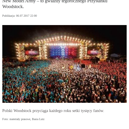
New Model Army – to gwiazdy tegorocznego Przystanku
Woodstock.
Publikacja:
06.07.2017 22:00
Polski Woodstock przyciąga każdego roku setki tysięcy fanów.
Foto: materiały prasowe, Basia Lutz