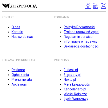
KONTAKT
REGULAMIN
O nas
Polityka Prywatności
Kontakt
Zmiana ustawień zgód
Napisz do nas
Regulamin serwisu
Informacje o nadawcy
Deklaracja dostępności
REKLAMA I PRENUMERATA
PARTNERZY
Reklama
E-kiosk.pl
Ogłoszenia
E-gazety.pl
Prenumerata
Nexto.pl
Archiwum
Mała księgowość
Kancelarierp.pl
Wieści Rolnicze
Życie Warszawy