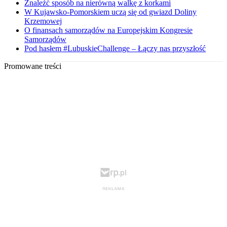
Znaleźć sposób na nierówną walkę z korkami
W Kujawsko-Pomorskiem uczą się od gwiazd Doliny
Krzemowej
O finansach samorządów na Europejskim Kongresie
Samorządów
Pod hasłem #LubuskieChallenge – Łączy nas przyszłość
Promowane treści