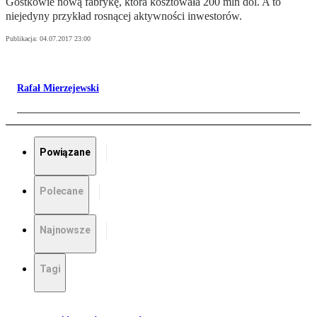
Gostkowie nową fabrykę, która kosztowała 200 mln dol. A to
niejedyny przykład rosnącej aktywności inwestorów.
Publikacja:
04.07.2017 23:00
Rafał Mierzejewski
Powiązane
Polecane
Najnowsze
Tagi