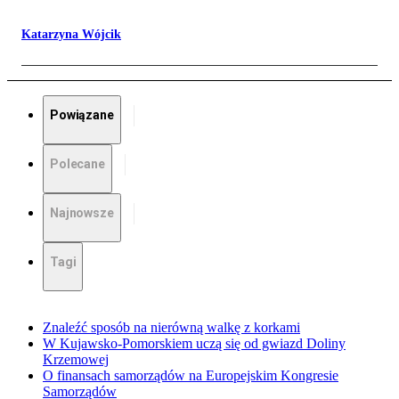
Katarzyna Wójcik
Powiązane
Polecane
Najnowsze
Tagi
Znaleźć sposób na nierówną walkę z korkami
W Kujawsko-Pomorskiem uczą się od gwiazd Doliny
Krzemowej
O finansach samorządów na Europejskim Kongresie
Samorządów