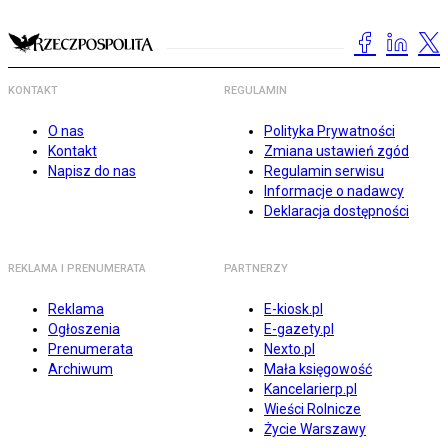
KONTAKT
REGULAMIN
O nas
Polityka Prywatności
Kontakt
Zmiana ustawień zgód
Napisz do nas
Regulamin serwisu
Informacje o nadawcy
Deklaracja dostępności
REKLAMA I PRENUMERATA
PARTNERZY
Reklama
E-kiosk.pl
Ogłoszenia
E-gazety.pl
Prenumerata
Nexto.pl
Archiwum
Mała księgowość
Kancelarierp.pl
Wieści Rolnicze
Życie Warszawy