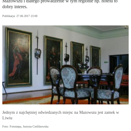
Mazowszu i dlatego prowadzenie w tym regionie np. hotelu to
dobry interes.
Publikacja:
27.06.2017 23:00
Jednym z najchętniej odwiedzanych miejsc na Mazowszu jest zamek w
Liwiu
Foto: Fotorzepa, Justyna Cieślikowska