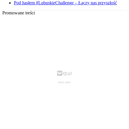
Pod hasłem #LubuskieChallenge – Łączy nas przyszłość
Promowane treści