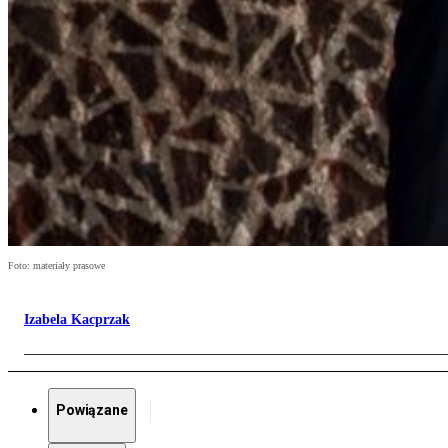
Foto: materiały prasowe
Izabela Kacprzak
Powiązane