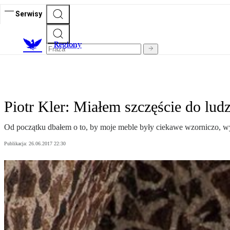
Serwisy
R
egiony
Piotr Kler: Miałem szczęście do ludz
Od początku dbałem o to, by moje meble były ciekawe wzorniczo, wy
Publikacja:
26.06.2017 22:30