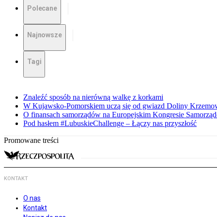
Polecane
Najnowsze
Tagi
Znaleźć sposób na nierówną walkę z korkami
W Kujawsko-Pomorskiem uczą się od gwiazd Doliny Krzemo
O finansach samorządów na Europejskim Kongresie Samorzą
Pod hasłem #LubuskieChallenge – Łączy nas przyszłość
Promowane treści
KONTAKT
O nas
Kontakt