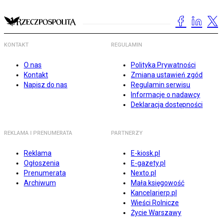
KONTAKT
REGULAMIN
O nas
Polityka Prywatności
Kontakt
Zmiana ustawień zgód
Napisz do nas
Regulamin serwisu
Informacje o nadawcy
Deklaracja dostępności
REKLAMA I PRENUMERATA
PARTNERZY
Reklama
E-kiosk.pl
Ogłoszenia
E-gazety.pl
Prenumerata
Nexto.pl
Archiwum
Mała księgowość
Kancelarierp.pl
Wieści Rolnicze
Życie Warszawy