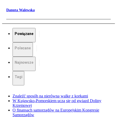
Danuta Walewska
Powiązane
Polecane
Najnowsze
Tagi
Znaleźć sposób na nierówną walkę z korkami
W Kujawsko-Pomorskiem uczą się od gwiazd Doliny
Krzemowej
O finansach samorządów na Europejskim Kongresie
Samorządów