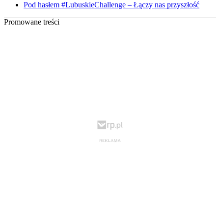
Pod hasłem #LubuskieChallenge – Łączy nas przyszłość
Promowane treści