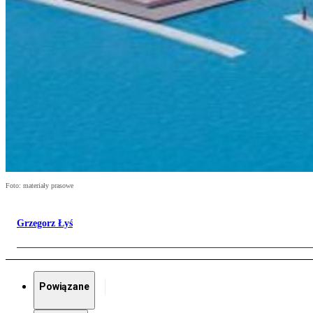
Foto: materiały prasowe
Grzegorz Łyś
Powiązane