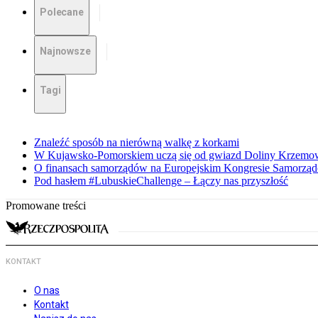
Polecane
Najnowsze
Tagi
Znaleźć sposób na nierówną walkę z korkami
W Kujawsko-Pomorskiem uczą się od gwiazd Doliny Krzemo
O finansach samorządów na Europejskim Kongresie Samorzą
Pod hasłem #LubuskieChallenge – Łączy nas przyszłość
Promowane treści
KONTAKT
O nas
Kontakt