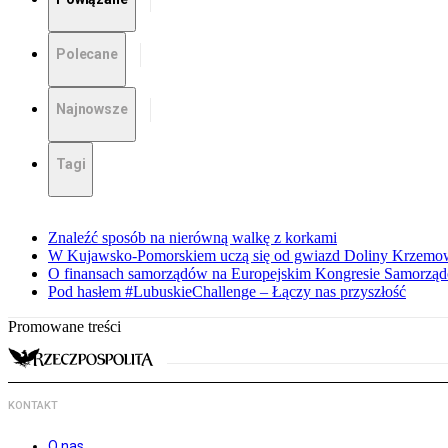
Polecane
Najnowsze
Tagi
Znaleźć sposób na nierówną walkę z korkami
W Kujawsko-Pomorskiem uczą się od gwiazd Doliny Krzemo
O finansach samorządów na Europejskim Kongresie Samorzą
Pod hasłem #LubuskieChallenge – Łączy nas przyszłość
Promowane treści
KONTAKT
O nas