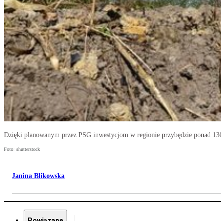
Dzięki planowanym przez PSG inwestycjom w regionie przybędzie ponad 130
Foto: shutterstock
Janina Blikowska
Powiązane