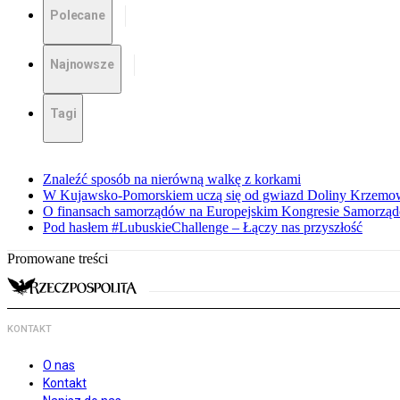
Polecane
Najnowsze
Tagi
Znaleźć sposób na nierówną walkę z korkami
W Kujawsko-Pomorskiem uczą się od gwiazd Doliny Krzemo
O finansach samorządów na Europejskim Kongresie Samorzą
Pod hasłem #LubuskieChallenge – Łączy nas przyszłość
Promowane treści
KONTAKT
O nas
Kontakt