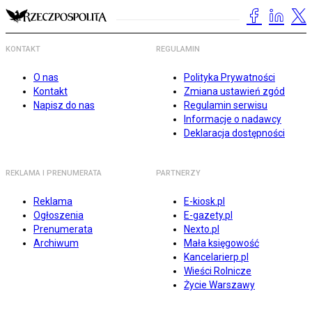
KONTAKT
REGULAMIN
O nas
Polityka Prywatności
Kontakt
Zmiana ustawień zgód
Napisz do nas
Regulamin serwisu
Informacje o nadawcy
Deklaracja dostępności
REKLAMA I PRENUMERATA
PARTNERZY
Reklama
E-kiosk.pl
Ogłoszenia
E-gazety.pl
Prenumerata
Nexto.pl
Archiwum
Mała księgowość
Kancelarierp.pl
Wieści Rolnicze
Życie Warszawy