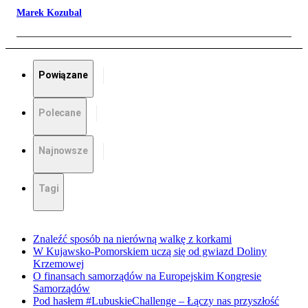
Marek Kozubal
Powiązane
Polecane
Najnowsze
Tagi
Znaleźć sposób na nierówną walkę z korkami
W Kujawsko-Pomorskiem uczą się od gwiazd Doliny
Krzemowej
O finansach samorządów na Europejskim Kongresie
Samorządów
Pod hasłem #LubuskieChallenge – Łączy nas przyszłość