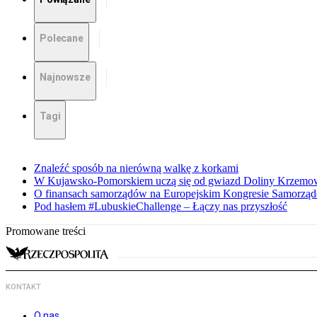
Polecane
Najnowsze
Tagi
Znaleźć sposób na nierówną walkę z korkami
W Kujawsko-Pomorskiem uczą się od gwiazd Doliny Krzemo
O finansach samorządów na Europejskim Kongresie Samorzą
Pod hasłem #LubuskieChallenge – Łączy nas przyszłość
Promowane treści
KONTAKT
O nas