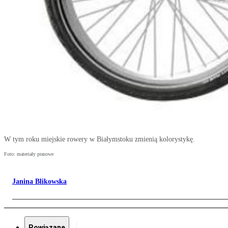
W tym roku miejskie rowery w Białymstoku zmienią kolorystykę.
Foto: materiały prasowe
Janina Blikowska
Powiązane