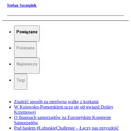
Stefan Szczepłek
Powiązane
Polecane
Najnowsze
Tagi
Znaleźć sposób na nierówną walkę z korkami
W Kujawsko-Pomorskiem uczą się od gwiazd Doliny
Krzemowej
O finansach samorządów na Europejskim Kongresie
Samorządów
Pod hasłem #LubuskieChallenge – Łączy nas przyszłość