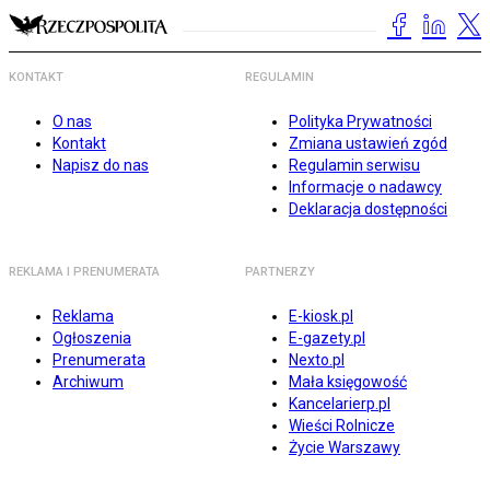
KONTAKT
REGULAMIN
O nas
Polityka Prywatności
Kontakt
Zmiana ustawień zgód
Napisz do nas
Regulamin serwisu
Informacje o nadawcy
Deklaracja dostępności
REKLAMA I PRENUMERATA
PARTNERZY
Reklama
E-kiosk.pl
Ogłoszenia
E-gazety.pl
Prenumerata
Nexto.pl
Archiwum
Mała księgowość
Kancelarierp.pl
Wieści Rolnicze
Życie Warszawy