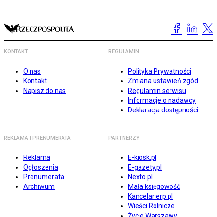
KONTAKT
REGULAMIN
O nas
Polityka Prywatności
Kontakt
Zmiana ustawień zgód
Napisz do nas
Regulamin serwisu
Informacje o nadawcy
Deklaracja dostępności
REKLAMA I PRENUMERATA
PARTNERZY
Reklama
E-kiosk.pl
Ogłoszenia
E-gazety.pl
Prenumerata
Nexto.pl
Archiwum
Mała księgowość
Kancelarierp.pl
Wieści Rolnicze
Życie Warszawy