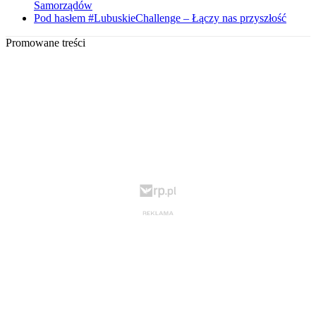
Samorządów
Pod hasłem #LubuskieChallenge – Łączy nas przyszłość
Promowane treści