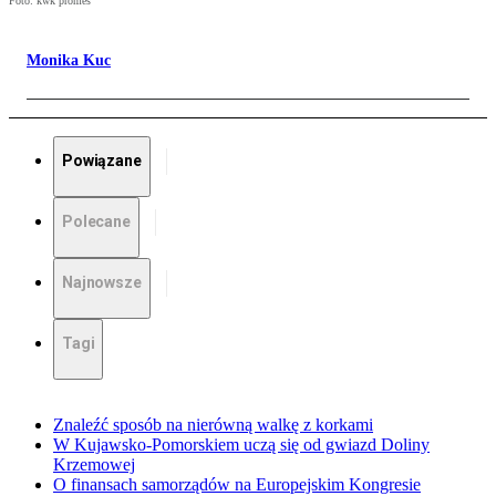
Foto: kwk promes
Monika Kuc
Powiązane
Polecane
Najnowsze
Tagi
Znaleźć sposób na nierówną walkę z korkami
W Kujawsko-Pomorskiem uczą się od gwiazd Doliny
Krzemowej
O finansach samorządów na Europejskim Kongresie