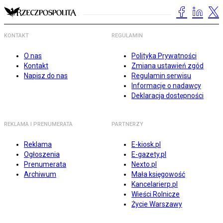
KONTAKT
REGULAMIN
O nas
Polityka Prywatności
Kontakt
Zmiana ustawień zgód
Napisz do nas
Regulamin serwisu
Informacje o nadawcy
Deklaracja dostępności
REKLAMA I PRENUMERATA
PARTNERZY
Reklama
E-kiosk.pl
Ogłoszenia
E-gazety.pl
Prenumerata
Nexto.pl
Archiwum
Mała księgowość
Kancelarierp.pl
Wieści Rolnicze
Życie Warszawy