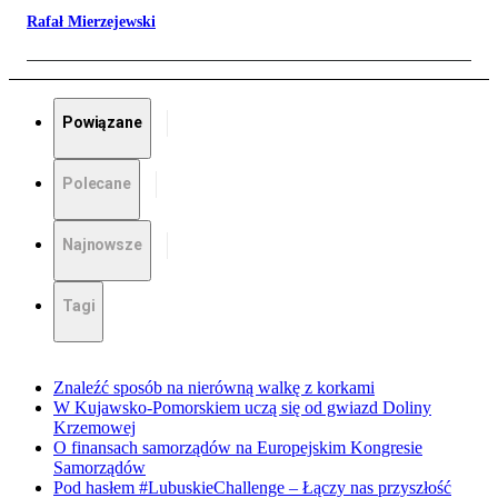
Rafał Mierzejewski
Powiązane
Polecane
Najnowsze
Tagi
Znaleźć sposób na nierówną walkę z korkami
W Kujawsko-Pomorskiem uczą się od gwiazd Doliny
Krzemowej
O finansach samorządów na Europejskim Kongresie
Samorządów
Pod hasłem #LubuskieChallenge – Łączy nas przyszłość