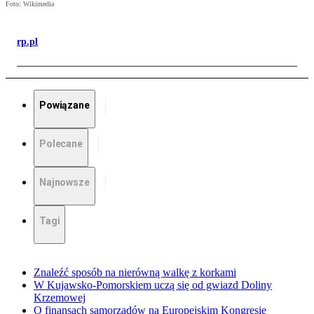
Foto: Wikimedia
rp.pl
Powiązane
Polecane
Najnowsze
Tagi
Znaleźć sposób na nierówną walkę z korkami
W Kujawsko-Pomorskiem uczą się od gwiazd Doliny
Krzemowej
O finansach samorządów na Europejskim Kongresie