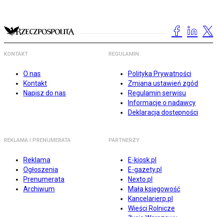
KONTAKT
REGULAMIN
O nas
Polityka Prywatności
Kontakt
Zmiana ustawień zgód
Napisz do nas
Regulamin serwisu
Informacje o nadawcy
Deklaracja dostępności
REKLAMA I PRENUMERATA
PARTNERZY
Reklama
E-kiosk.pl
Ogłoszenia
E-gazety.pl
Prenumerata
Nexto.pl
Archiwum
Mała księgowość
Kancelarierp.pl
Wieści Rolnicze