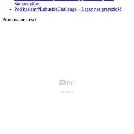
Samorządów
Pod hasłem #LubuskieChallenge – Łączy nas przyszłość
Promowane treści