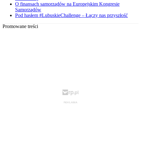
O finansach samorządów na Europejskim Kongresie
Samorządów
Pod hasłem #LubuskieChallenge – Łączy nas przyszłość
Promowane treści