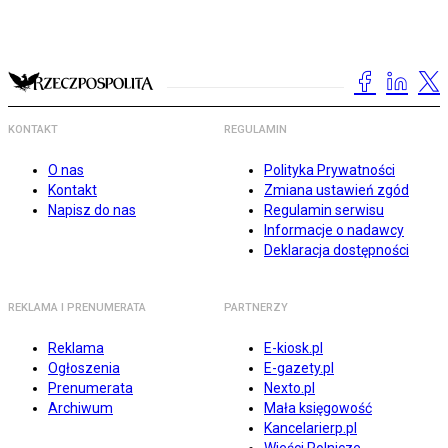
KONTAKT
REGULAMIN
O nas
Polityka Prywatności
Kontakt
Zmiana ustawień zgód
Napisz do nas
Regulamin serwisu
Informacje o nadawcy
Deklaracja dostępności
REKLAMA I PRENUMERATA
PARTNERZY
Reklama
E-kiosk.pl
Ogłoszenia
E-gazety.pl
Prenumerata
Nexto.pl
Archiwum
Mała księgowość
Kancelarierp.pl