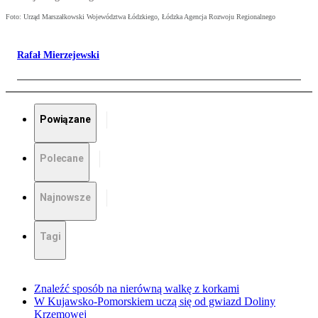
Foto: Urząd Marszałkowski Województwa Łódzkiego, Łódzka Agencja Rozwoju Regionalnego
Rafał Mierzejewski
Powiązane
Polecane
Najnowsze
Tagi
Znaleźć sposób na nierówną walkę z korkami
W Kujawsko-Pomorskiem uczą się od gwiazd Doliny
Krzemowej