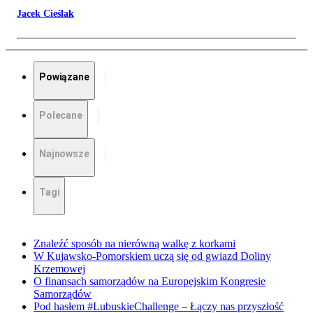
Jacek Cieślak
Powiązane
Polecane
Najnowsze
Tagi
Znaleźć sposób na nierówną walkę z korkami
W Kujawsko-Pomorskiem uczą się od gwiazd Doliny
Krzemowej
O finansach samorządów na Europejskim Kongresie
Samorządów
Pod hasłem #LubuskieChallenge – Łączy nas przyszłość