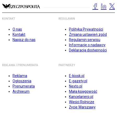
KONTAKT
REGULAMIN
O nas
Polityka Prywatności
Kontakt
Zmiana ustawień zgód
Napisz do nas
Regulamin serwisu
Informacje o nadawcy
Deklaracja dostępności
REKLAMA I PRENUMERATA
PARTNERZY
Reklama
E-kiosk.pl
Ogłoszenia
E-gazety.pl
Prenumerata
Nexto.pl
Archiwum
Mała księgowość
Kancelarierp.pl
Wieści Rolnicze
Życie Warszawy