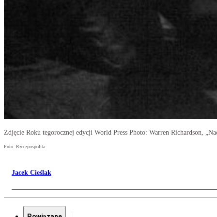
Zdjęcie Roku tegorocznej edycji World Press Photo: Warren Richardson, „N
Foto: Rzeczpospolita
Jacek Cieślak
Powiązane