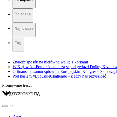
Polecane
Najnowsze
Tagi
Znaleźć sposób na nierówną walkę z korkami
W Kujawsko-Pomorskiem uczą się od gwiazd Doliny Krzemo
O finansach samorządów na Europejskim Kongresie Samorzą
Pod hasłem #LubuskieChallenge – Łączy nas przyszłość
Promowane treści
KONTAKT
O nas