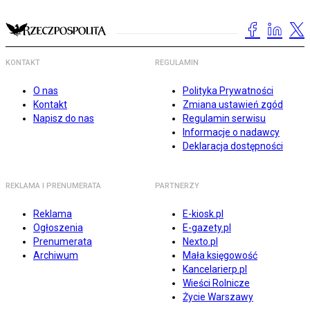
KONTAKT
REGULAMIN
O nas
Polityka Prywatności
Kontakt
Zmiana ustawień zgód
Napisz do nas
Regulamin serwisu
Informacje o nadawcy
Deklaracja dostępności
REKLAMA I PRENUMERATA
PARTNERZY
Reklama
E-kiosk.pl
Ogłoszenia
E-gazety.pl
Prenumerata
Nexto.pl
Archiwum
Mała księgowość
Kancelarierp.pl
Wieści Rolnicze
Życie Warszawy