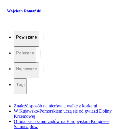
Wojciech Romański
Powiązane
Polecane
Najnowsze
Tagi
Znaleźć sposób na nierówną walkę z korkami
W Kujawsko-Pomorskiem uczą się od gwiazd Doliny
Krzemowej
O finansach samorządów na Europejskim Kongresie
Samorządów