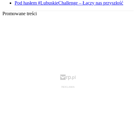
Pod hasłem #LubuskieChallenge – Łączy nas przyszłość
Promowane treści