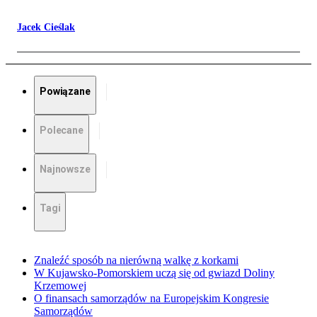
Jacek Cieślak
Powiązane
Polecane
Najnowsze
Tagi
Znaleźć sposób na nierówną walkę z korkami
W Kujawsko-Pomorskiem uczą się od gwiazd Doliny
Krzemowej
O finansach samorządów na Europejskim Kongresie
Samorządów