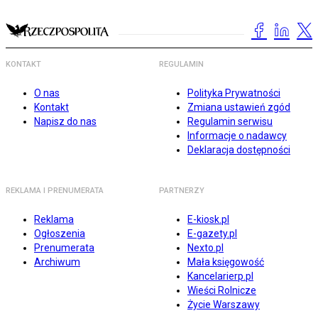
KONTAKT
REGULAMIN
O nas
Polityka Prywatności
Kontakt
Zmiana ustawień zgód
Napisz do nas
Regulamin serwisu
Informacje o nadawcy
Deklaracja dostępności
REKLAMA I PRENUMERATA
PARTNERZY
Reklama
E-kiosk.pl
Ogłoszenia
E-gazety.pl
Prenumerata
Nexto.pl
Archiwum
Mała księgowość
Kancelarierp.pl
Wieści Rolnicze
Życie Warszawy