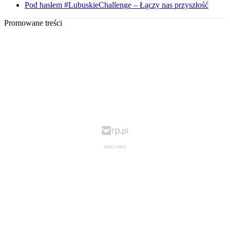
Pod hasłem #LubuskieChallenge – Łączy nas przyszłość
Promowane treści