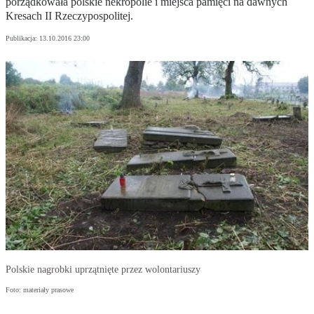
porządkowała polskie nekropolie i miejsca pamięci na dawnych
Kresach II Rzeczypospolitej.
Publikacja:
13.10.2016 23:00
Polskie nagrobki uprzątnięte przez wolontariuszy
Foto: materiały prasowe