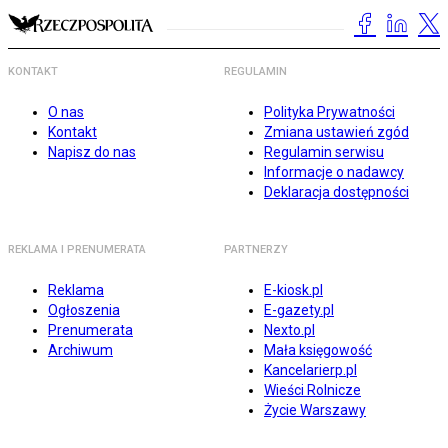
KONTAKT
REGULAMIN
O nas
Polityka Prywatności
Kontakt
Zmiana ustawień zgód
Napisz do nas
Regulamin serwisu
Informacje o nadawcy
Deklaracja dostępności
REKLAMA I PRENUMERATA
PARTNERZY
Reklama
E-kiosk.pl
Ogłoszenia
E-gazety.pl
Prenumerata
Nexto.pl
Archiwum
Mała księgowość
Kancelarierp.pl
Wieści Rolnicze
Życie Warszawy