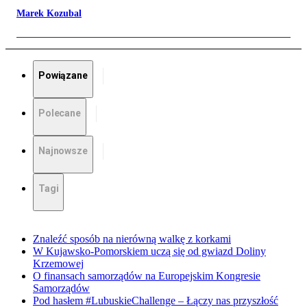
Marek Kozubal
Powiązane
Polecane
Najnowsze
Tagi
Znaleźć sposób na nierówną walkę z korkami
W Kujawsko-Pomorskiem uczą się od gwiazd Doliny
Krzemowej
O finansach samorządów na Europejskim Kongresie
Samorządów
Pod hasłem #LubuskieChallenge – Łączy nas przyszłość