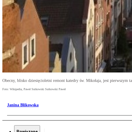
Obecny, blisko dziesięcioletni remont katedry św. Mikołaja, jest pierwszym 
Foto: Wikipedia, Paweł Sutkowski Sutkowski Paweł
Janina Blikowska
Powiązane