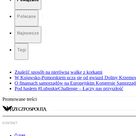
Polecane
Najnowsze
Tagi
Znaleźć sposób na nierówną walkę z korkami
W Kujawsko-Pomorskiem uczą się od gwiazd Doliny Krzemo
O finansach samorządów na Europejskim Kongresie Samorzą
Pod hasłem #LubuskieChallenge – Łączy nas przyszłość
Promowane treści
KONTAKT
O nas