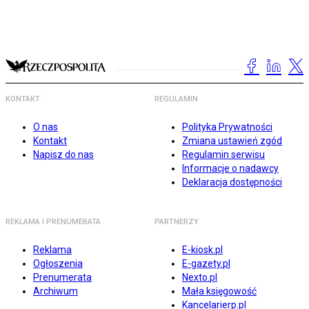
KONTAKT
REGULAMIN
O nas
Polityka Prywatności
Kontakt
Zmiana ustawień zgód
Napisz do nas
Regulamin serwisu
Informacje o nadawcy
Deklaracja dostępności
REKLAMA I PRENUMERATA
PARTNERZY
Reklama
E-kiosk.pl
Ogłoszenia
E-gazety.pl
Prenumerata
Nexto.pl
Archiwum
Mała księgowość
Kancelarierp.pl