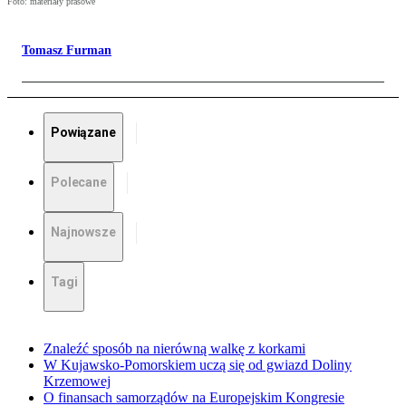
Foto: materiały prasowe
Tomasz Furman
Powiązane
Polecane
Najnowsze
Tagi
Znaleźć sposób na nierówną walkę z korkami
W Kujawsko-Pomorskiem uczą się od gwiazd Doliny
Krzemowej
O finansach samorządów na Europejskim Kongresie