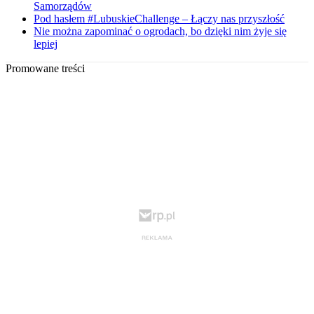
Samorządów
Pod hasłem #LubuskieChallenge – Łączy nas przyszłość
Nie można zapominać o ogrodach, bo dzięki nim żyje się
lepiej
Promowane treści