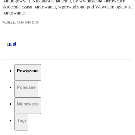
parkingowych. Kilkanaście lat temu, by wymusić na kierowcach
skrócenie czasu parkowania, wprowadzono pod Wawelem opłaty za
parkowanie.
Publikacja:
09.10.2016 22:00
rp.pl
Powiązane
Polecane
Najnowsze
Tagi