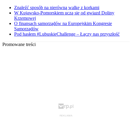
Znaleźć sposób na nierówną walkę z korkami
W Kujawsko-Pomorskiem uczą się od gwiazd Doliny
Krzemowej
O finansach samorządów na Europejskim Kongresie
Samorządów
Pod hasłem #LubuskieChallenge – Łączy nas przyszłość
Promowane treści