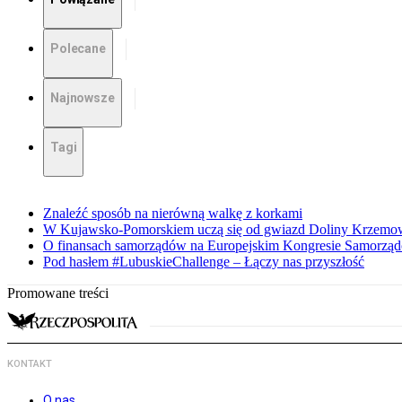
Polecane
Najnowsze
Tagi
Znaleźć sposób na nierówną walkę z korkami
W Kujawsko-Pomorskiem uczą się od gwiazd Doliny Krzemo
O finansach samorządów na Europejskim Kongresie Samorzą
Pod hasłem #LubuskieChallenge – Łączy nas przyszłość
Promowane treści
KONTAKT
O nas