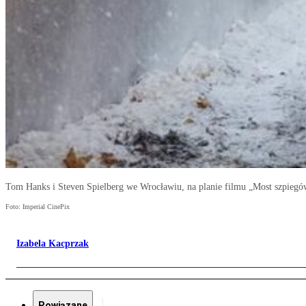
Tom Hanks i Steven Spielberg we Wrocławiu, na planie filmu „Most szpiegó
Foto: Imperial CinePix
Izabela Kacprzak
Powiązane