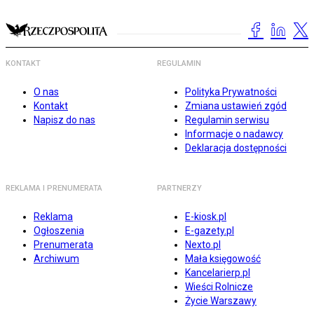
KONTAKT
REGULAMIN
O nas
Polityka Prywatności
Kontakt
Zmiana ustawień zgód
Napisz do nas
Regulamin serwisu
Informacje o nadawcy
Deklaracja dostępności
REKLAMA I PRENUMERATA
PARTNERZY
Reklama
E-kiosk.pl
Ogłoszenia
E-gazety.pl
Prenumerata
Nexto.pl
Archiwum
Mała księgowość
Kancelarierp.pl
Wieści Rolnicze
Życie Warszawy