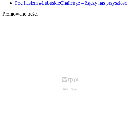
Pod hasłem #LubuskieChallenge – Łączy nas przyszłość
Promowane treści