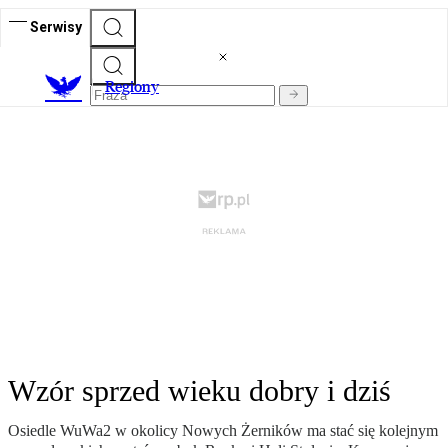
Serwisy
R
egiony
Wzór sprzed wieku dobry i dziś
Osiedle WuWa2 w okolicy Nowych Żerników ma stać się kolejnym