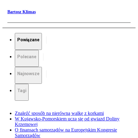
Bartosz Klimas
Powiązane
Polecane
Najnowsze
Tagi
Znaleźć sposób na nierówną walkę z korkami
W Kujawsko-Pomorskiem uczą się od gwiazd Doliny
Krzemowej
O finansach samorządów na Europejskim Kongresie
Samorządów