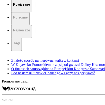
Powiązane
Polecane
Najnowsze
Tagi
Znaleźć sposób na nierówną walkę z korkami
W Kujawsko-Pomorskiem uczą się od gwiazd Doliny Krzemo
O finansach samorządów na Europejskim Kongresie Samorzą
Pod hasłem #LubuskieChallenge – Łączy nas przyszłość
Promowane treści
KONTAKT