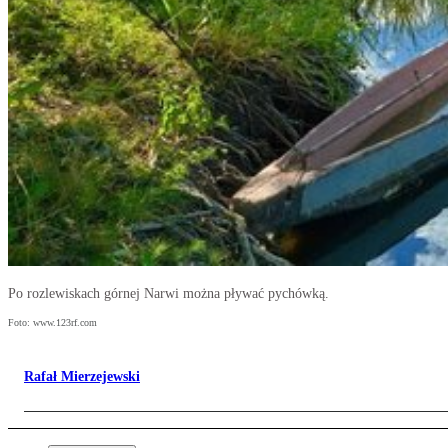
Po rozlewiskach górnej Narwi można pływać pychówką.
Foto: www.123rf.com
Rafał Mierzejewski