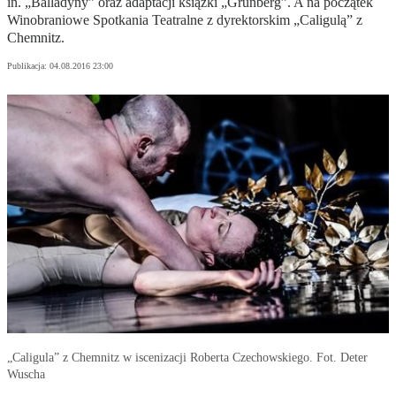
in. „Balladyny” oraz adaptacji książki „Grunberg”. A na początek
Winobraniowe Spotkania Teatralne z dyrektorskim „Caligulą” z
Chemnitz.
Publikacja:
04.08.2016 23:00
„Caligula” z Chemnitz w iscenizacji Roberta Czechowskiego. Fot. Deter
Wuscha