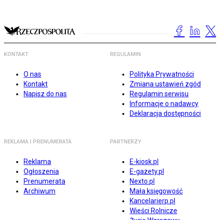
KONTAKT
REGULAMIN
O nas
Polityka Prywatności
Kontakt
Zmiana ustawień zgód
Napisz do nas
Regulamin serwisu
Informacje o nadawcy
Deklaracja dostępności
REKLAMA I PRENUMERATA
PARTNERZY
Reklama
E-kiosk.pl
Ogłoszenia
E-gazety.pl
Prenumerata
Nexto.pl
Archiwum
Mała księgowość
Kancelarierp.pl
Wieści Rolnicze