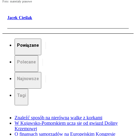
Foto: materiały prasowe
Jacek Cieślak
Powiązane
Polecane
Najnowsze
Tagi
Znaleźć sposób na nierówną walkę z korkami
W Kujawsko-Pomorskiem uczą się od gwiazd Doliny
Krzemowej
O finansach samorządów na Europejskim Kongresie