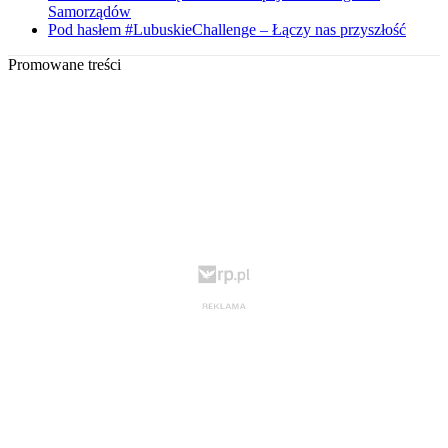
Samorządów
Pod hasłem #LubuskieChallenge – Łączy nas przyszłość
Promowane treści