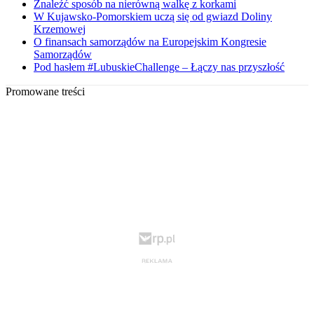
Znaleźć sposób na nierówną walkę z korkami
W Kujawsko-Pomorskiem uczą się od gwiazd Doliny
Krzemowej
O finansach samorządów na Europejskim Kongresie
Samorządów
Pod hasłem #LubuskieChallenge – Łączy nas przyszłość
Promowane treści