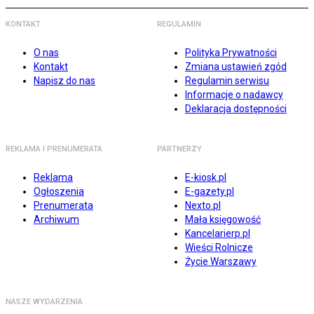
KONTAKT
REGULAMIN
O nas
Polityka Prywatności
Kontakt
Zmiana ustawień zgód
Napisz do nas
Regulamin serwisu
Informacje o nadawcy
Deklaracja dostępności
REKLAMA I PRENUMERATA
PARTNERZY
Reklama
E-kiosk.pl
Ogłoszenia
E-gazety.pl
Prenumerata
Nexto.pl
Archiwum
Mała księgowość
Kancelarierp.pl
Wieści Rolnicze
Życie Warszawy
NASZE WYDARZENIA