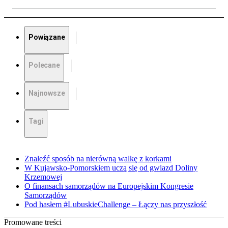
Powiązane
Polecane
Najnowsze
Tagi
Znaleźć sposób na nierówną walkę z korkami
W Kujawsko-Pomorskiem uczą się od gwiazd Doliny
Krzemowej
O finansach samorządów na Europejskim Kongresie
Samorządów
Pod hasłem #LubuskieChallenge – Łączy nas przyszłość
Promowane treści