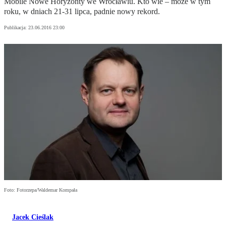
Mobile Nowe Horyzonty we Wrocławiu. Kto wie – może w tym
roku, w dniach 21-31 lipca, padnie nowy rekord.
Publikacja:
23.06.2016 23:00
Foto: Fotorzepa/Waldemar Kompała
Jacek Cieślak