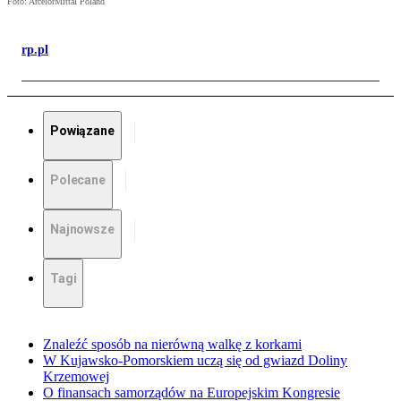
Foto: ArcelorMittal Poland
rp.pl
Powiązane
Polecane
Najnowsze
Tagi
Znaleźć sposób na nierówną walkę z korkami
W Kujawsko-Pomorskiem uczą się od gwiazd Doliny
Krzemowej
O finansach samorządów na Europejskim Kongresie