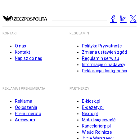
KONTAKT
REGULAMIN
O nas
Polityka Prywatności
Kontakt
Zmiana ustawień zgód
Napisz do nas
Regulamin serwisu
Informacje o nadawcy
Deklaracja dostępności
REKLAMA I PRENUMERATA
PARTNERZY
Reklama
E-kiosk.pl
Ogłoszenia
E-gazety.pl
Prenumerata
Nexto.pl
Archiwum
Mała księgowość
Kancelarierp.pl
Wieści Rolnicze
Życie Warszawy