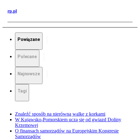
rp.pl
Powiązane
Polecane
Najnowsze
Tagi
Znaleźć sposób na nierówną walkę z korkami
W Kujawsko-Pomorskiem uczą się od gwiazd Doliny
Krzemowej
O finansach samorządów na Europejskim Kongresie
Samorządów