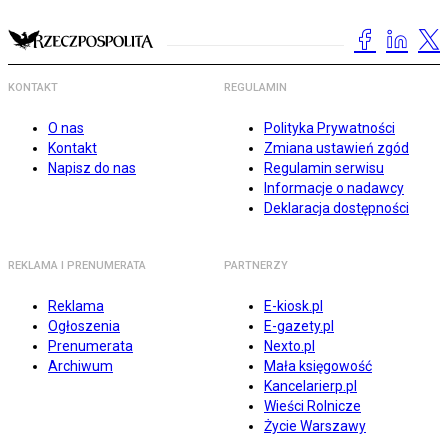
KONTAKT
REGULAMIN
O nas
Polityka Prywatności
Kontakt
Zmiana ustawień zgód
Napisz do nas
Regulamin serwisu
Informacje o nadawcy
Deklaracja dostępności
REKLAMA I PRENUMERATA
PARTNERZY
Reklama
E-kiosk.pl
Ogłoszenia
E-gazety.pl
Prenumerata
Nexto.pl
Archiwum
Mała księgowość
Kancelarierp.pl
Wieści Rolnicze
Życie Warszawy