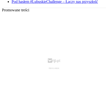
Pod hasłem #LubuskieChallenge – Łączy nas przyszłość
Promowane treści