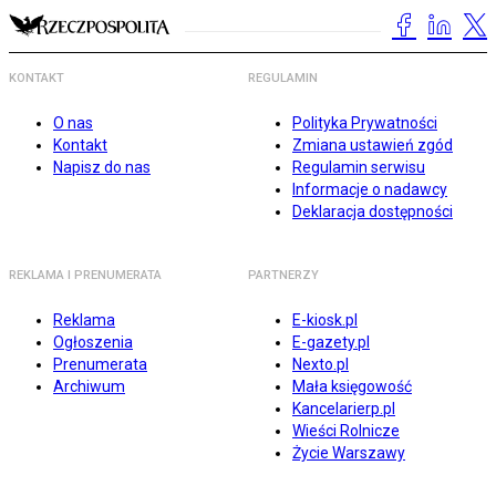
KONTAKT
REGULAMIN
O nas
Polityka Prywatności
Kontakt
Zmiana ustawień zgód
Napisz do nas
Regulamin serwisu
Informacje o nadawcy
Deklaracja dostępności
REKLAMA I PRENUMERATA
PARTNERZY
Reklama
E-kiosk.pl
Ogłoszenia
E-gazety.pl
Prenumerata
Nexto.pl
Archiwum
Mała księgowość
Kancelarierp.pl
Wieści Rolnicze
Życie Warszawy