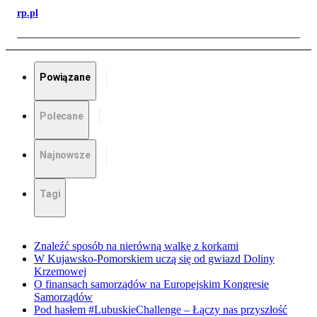
rp.pl
Powiązane
Polecane
Najnowsze
Tagi
Znaleźć sposób na nierówną walkę z korkami
W Kujawsko-Pomorskiem uczą się od gwiazd Doliny
Krzemowej
O finansach samorządów na Europejskim Kongresie
Samorządów
Pod hasłem #LubuskieChallenge – Łączy nas przyszłość