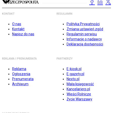
KONTAKT
REGULAMIN
O nas
Polityka Prywatności
Kontakt
Zmiana ustawień zgód
Napisz do nas
Regulamin serwisu
Informacje o nadawcy
Deklaracja dostępności
REKLAMA I PRENUMERATA
PARTNERZY
Reklama
E-kiosk.pl
Ogłoszenia
E-gazety.pl
Prenumerata
Nexto.pl
Archiwum
Mała księgowość
Kancelarierp.pl
Wieści Rolnicze
Życie Warszawy