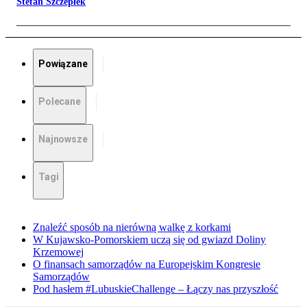
Stefan Szczepłek
Powiązane
Polecane
Najnowsze
Tagi
Znaleźć sposób na nierówną walkę z korkami
W Kujawsko-Pomorskiem uczą się od gwiazd Doliny
Krzemowej
O finansach samorządów na Europejskim Kongresie
Samorządów
Pod hasłem #LubuskieChallenge – Łączy nas przyszłość