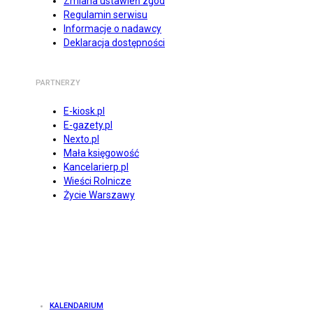
Zmiana ustawień zgód
Regulamin serwisu
Informacje o nadawcy
Deklaracja dostępności
PARTNERZY
E-kiosk.pl
E-gazety.pl
Nexto.pl
Mała księgowość
Kancelarierp.pl
Wieści Rolnicze
Życie Warszawy
KALENDARIUM