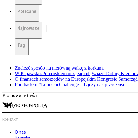
Polecane
Najnowsze
Tagi
Znaleźć sposób na nierówną walkę z korkami
W Kujawsko-Pomorskiem uczą się od gwiazd Doliny Krzemo
O finansach samorządów na Europejskim Kongresie Samorzą
Pod hasłem #LubuskieChallenge – Łączy nas przyszłość
Promowane treści
KONTAKT
O nas