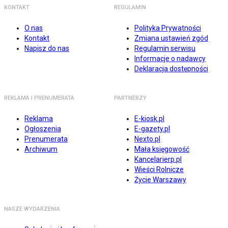
KONTAKT
REGULAMIN
O nas
Polityka Prywatności
Kontakt
Zmiana ustawień zgód
Napisz do nas
Regulamin serwisu
Informacje o nadawcy
Deklaracja dostępności
REKLAMA I PRENUMERATA
PARTNERZY
Reklama
E-kiosk.pl
Ogłoszenia
E-gazety.pl
Prenumerata
Nexto.pl
Archiwum
Mała księgowość
Kancelarierp.pl
Wieści Rolnicze
Życie Warszawy
NASZE WYDARZENIA