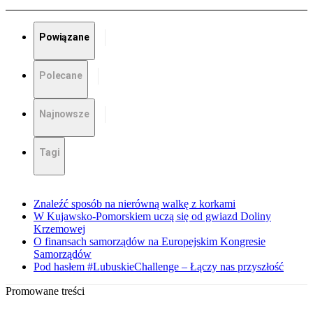
Powiązane
Polecane
Najnowsze
Tagi
Znaleźć sposób na nierówną walkę z korkami
W Kujawsko-Pomorskiem uczą się od gwiazd Doliny
Krzemowej
O finansach samorządów na Europejskim Kongresie
Samorządów
Pod hasłem #LubuskieChallenge – Łączy nas przyszłość
Promowane treści