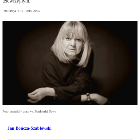
telewizyjnym.
Publikacja:
21.01.2016 20:55
Foto: materiały prasowe, Bartłomiej Sowa
Jan Bończa-Szabłowski