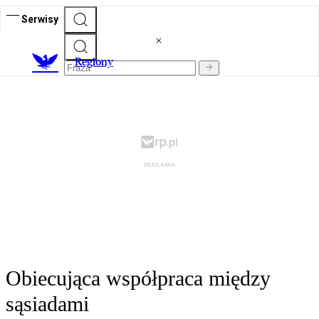
Serwisy
R
egiony
Obiecująca współpraca między
sąsiadami