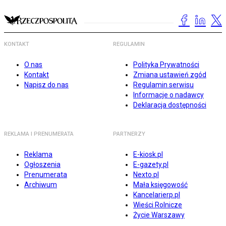
KONTAKT
REGULAMIN
O nas
Polityka Prywatności
Kontakt
Zmiana ustawień zgód
Napisz do nas
Regulamin serwisu
Informacje o nadawcy
Deklaracja dostępności
REKLAMA I PRENUMERATA
PARTNERZY
Reklama
E-kiosk.pl
Ogłoszenia
E-gazety.pl
Prenumerata
Nexto.pl
Archiwum
Mała księgowość
Kancelarierp.pl
Wieści Rolnicze
Życie Warszawy