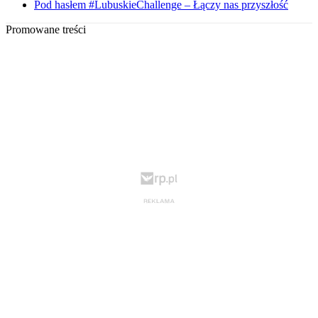
Pod hasłem #LubuskieChallenge – Łączy nas przyszłość
Promowane treści