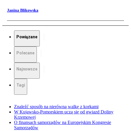
Janina Blikowska
Powiązane
Polecane
Najnowsze
Tagi
Znaleźć sposób na nierówną walkę z korkami
W Kujawsko-Pomorskiem uczą się od gwiazd Doliny
Krzemowej
O finansach samorządów na Europejskim Kongresie
Samorządów