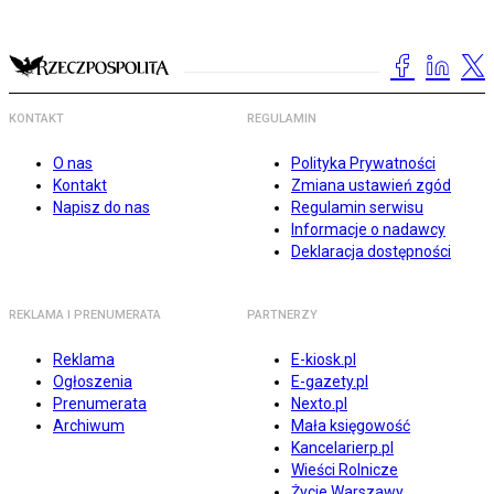
KONTAKT
REGULAMIN
O nas
Polityka Prywatności
Kontakt
Zmiana ustawień zgód
Napisz do nas
Regulamin serwisu
Informacje o nadawcy
Deklaracja dostępności
REKLAMA I PRENUMERATA
PARTNERZY
Reklama
E-kiosk.pl
Ogłoszenia
E-gazety.pl
Prenumerata
Nexto.pl
Archiwum
Mała księgowość
Kancelarierp.pl
Wieści Rolnicze
Życie Warszawy