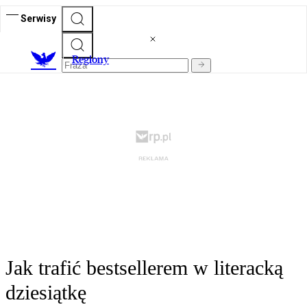
Serwisy
R
egiony
Jak trafić bestsellerem w literacką
dziesiątkę