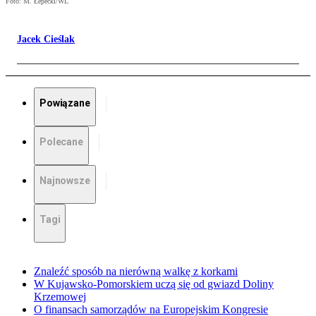
Foto: M. Łepecki/WL
Jacek Cieślak
Powiązane
Polecane
Najnowsze
Tagi
Znaleźć sposób na nierówną walkę z korkami
W Kujawsko-Pomorskiem uczą się od gwiazd Doliny
Krzemowej
O finansach samorządów na Europejskim Kongresie