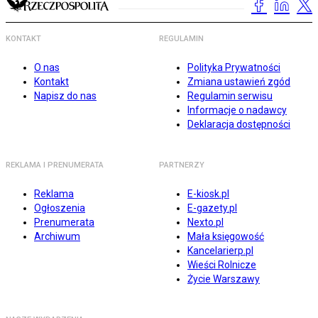
KONTAKT
REGULAMIN
O nas
Polityka Prywatności
Kontakt
Zmiana ustawień zgód
Napisz do nas
Regulamin serwisu
Informacje o nadawcy
Deklaracja dostępności
REKLAMA I PRENUMERATA
PARTNERZY
Reklama
E-kiosk.pl
Ogłoszenia
E-gazety.pl
Prenumerata
Nexto.pl
Archiwum
Mała księgowość
Kancelarierp.pl
Wieści Rolnicze
Życie Warszawy