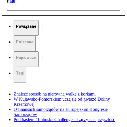
rp.pl
Powiązane
Polecane
Najnowsze
Tagi
Znaleźć sposób na nierówną walkę z korkami
W Kujawsko-Pomorskiem uczą się od gwiazd Doliny
Krzemowej
O finansach samorządów na Europejskim Kongresie
Samorządów
Pod hasłem #LubuskieChallenge – Łączy nas przyszłość