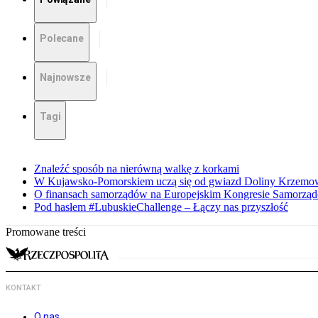
Polecane
Najnowsze
Tagi
Znaleźć sposób na nierówną walkę z korkami
W Kujawsko-Pomorskiem uczą się od gwiazd Doliny Krzemo
O finansach samorządów na Europejskim Kongresie Samorzą
Pod hasłem #LubuskieChallenge – Łączy nas przyszłość
Promowane treści
KONTAKT
O nas