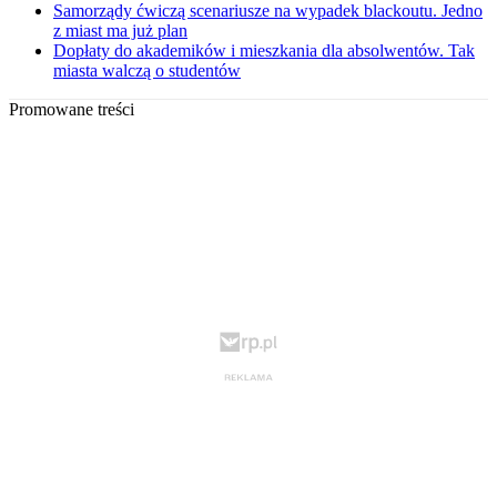
Samorządy ćwiczą scenariusze na wypadek blackoutu. Jedno
z miast ma już plan
Dopłaty do akademików i mieszkania dla absolwentów. Tak
miasta walczą o studentów
Promowane treści