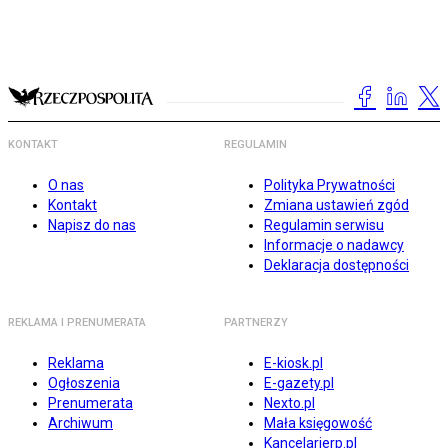
KONTAKT
REGULAMIN
O nas
Polityka Prywatności
Kontakt
Zmiana ustawień zgód
Napisz do nas
Regulamin serwisu
Informacje o nadawcy
Deklaracja dostępności
REKLAMA I PRENUMERATA
PARTNERZY
Reklama
E-kiosk.pl
Ogłoszenia
E-gazety.pl
Prenumerata
Nexto.pl
Archiwum
Mała księgowość
Kancelarierp.pl