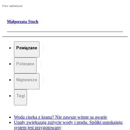
Foto: adobestock
Małgorzata Stuch
Powiązane
Polecane
Najnowsze
Tagi
Woda ciurka z kranu? Nie zawsze winne są awarie
Upały zwiększają zużycie wody i prądu. Spółki uspokajają:
system jest przygotowany