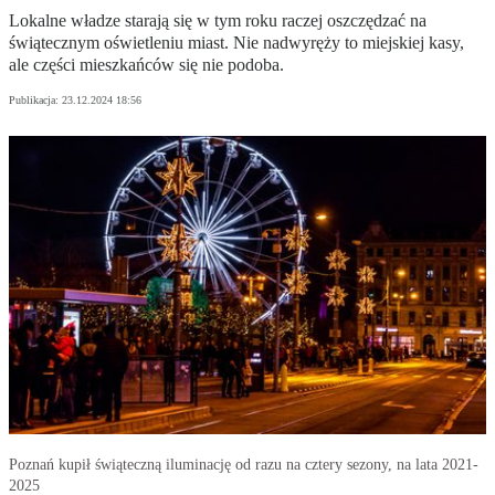
Lokalne władze starają się w tym roku raczej oszczędzać na
świątecznym oświetleniu miast. Nie nadwyręży to miejskiej kasy,
ale części mieszkańców się nie podoba.
Publikacja:
23.12.2024 18:56
Poznań kupił świąteczną iluminację od razu na cztery sezony, na lata 2021-
2025