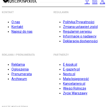
KONTAKT
REGULAMIN
O nas
Polityka Prywatności
Kontakt
Zmiana ustawień zgód
Napisz do nas
Regulamin serwisu
Informacje o nadawcy
Deklaracja dostępności
REKLAMA I PRENUMERATA
PARTNERZY
Reklama
E-kiosk.pl
Ogłoszenia
E-gazety.pl
Prenumerata
Nexto.pl
Archiwum
Mała księgowość
Kancelarierp.pl
Wieści Rolnicze
Życie Warszawy
NASZE WYDARZENIA