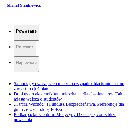
Michał Stankiewicz
Powiązane
Polecane
Najnowsze
Samorządy ćwiczą scenariusze na wypadek blackoutu. Jedno
z miast ma już plan
Dopłaty do akademików i mieszkania dla absolwentów. Tak
miasta walczą o studentów
„Tarcza Wschód” i Fundusz Bezpieczeństwa. Preferencje dla
gmin ze wschodniej Polski
Podkarpackie Centrum Medycyny Dziecięcej coraz bliżej
powstania