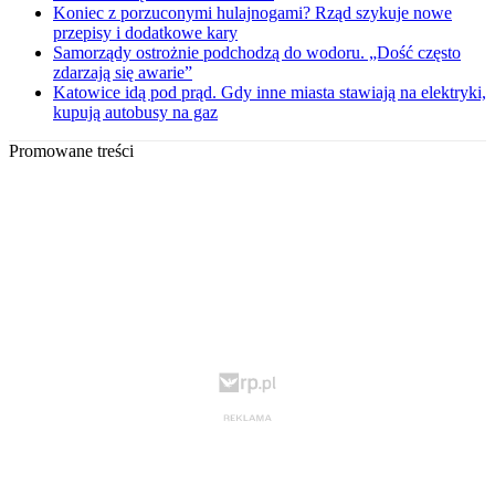
Koniec z porzuconymi hulajnogami? Rząd szykuje nowe
przepisy i dodatkowe kary
Samorządy ostrożnie podchodzą do wodoru. „Dość często
zdarzają się awarie”
Katowice idą pod prąd. Gdy inne miasta stawiają na elektryki,
kupują autobusy na gaz
Promowane treści