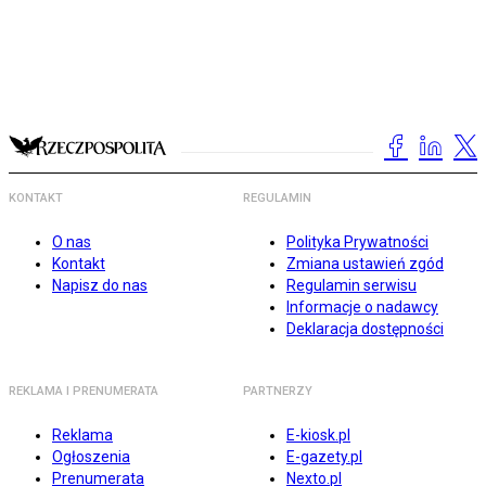
KONTAKT
REGULAMIN
O nas
Polityka Prywatności
Kontakt
Zmiana ustawień zgód
Napisz do nas
Regulamin serwisu
Informacje o nadawcy
Deklaracja dostępności
REKLAMA I PRENUMERATA
PARTNERZY
Reklama
E-kiosk.pl
Ogłoszenia
E-gazety.pl
Prenumerata
Nexto.pl