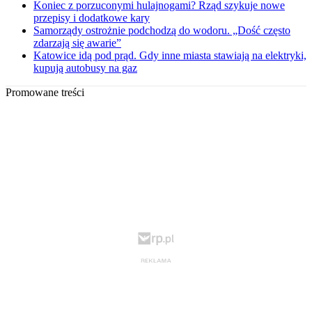
Koniec z porzuconymi hulajnogami? Rząd szykuje nowe
przepisy i dodatkowe kary
Samorządy ostrożnie podchodzą do wodoru. „Dość często
zdarzają się awarie”
Katowice idą pod prąd. Gdy inne miasta stawiają na elektryki,
kupują autobusy na gaz
Promowane treści