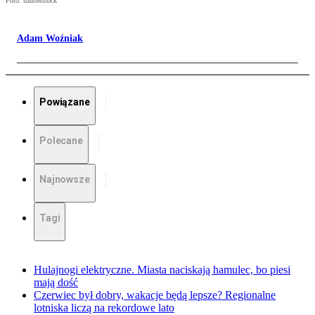
Foto: shutterstock
Adam Woźniak
Powiązane
Polecane
Najnowsze
Tagi
Hulajnogi elektryczne. Miasta naciskają hamulec, bo piesi
mają dość
Czerwiec był dobry, wakacje będą lepsze? Regionalne
lotniska liczą na rekordowe lato