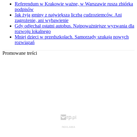
Referendum w Krakowie ważne, w Warszawie rusza zbiórka
podpisów
Jak żyją gminy z największą liczbą cudzoziemców. Ani
zagrożenie, ani wybawienie
Gdy odjechał ostatni autobus. Najpoważniejsze wyzwania dla
rozwoju lokalnego
Mniej dzieci w przedszkolach. Samorządy szukają nowych
rozwiązań
Promowane treści