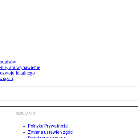
podpisów
enie, ani wybawienie
rozwoju lokalnego
związań
REGULAMIN
Polityka Prywatności
Zmiana ustawień zgód