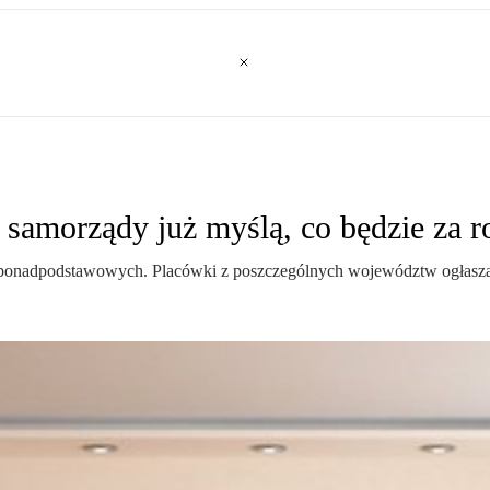
le samorządy już myślą, co będzie za r
ł ponadpodstawowych. Placówki z poszczególnych województw ogłaszaj