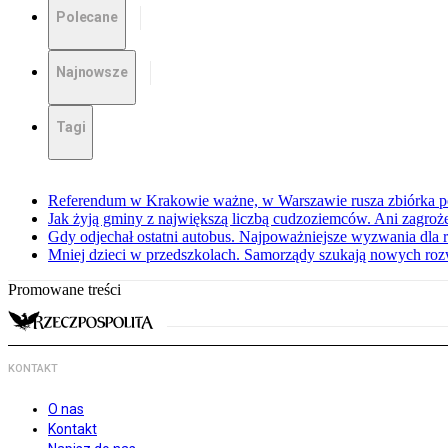
Polecane
Najnowsze
Tagi
Referendum w Krakowie ważne, w Warszawie rusza zbiórka 
Jak żyją gminy z największą liczbą cudzoziemców. Ani zagroż
Gdy odjechał ostatni autobus. Najpoważniejsze wyzwania dla 
Mniej dzieci w przedszkolach. Samorządy szukają nowych ro
Promowane treści
KONTAKT
O nas
Kontakt